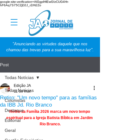
google-site-verification=AlGgplHlEwGIzCUG4Hr-
hF6Aq7S75CZjD2J_rZrN2Zo
"Anunciando as virtudes daquele que nos
chamou das trevas para a sua maravilhosa luz".
Post
Todas Notícias
Edição JA
Todas Notícias
11 de mar.
Retiro: "Um novo tempo" para as famílias
Colunistas
da IBB Jd. Rio Branco
Destaque
Retiro da Família 2026 marca um novo tempo 
espiritual para a Igreja Batista Bíblica em Jardim 
Editorial
Rio Branco.
Geral