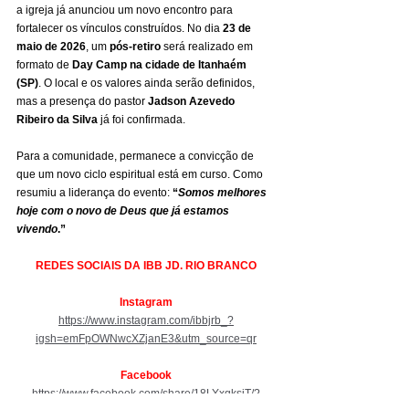
a igreja já anunciou um novo encontro para 
fortalecer os vínculos construídos. No dia 
23 de 
maio de 2026
, um 
pós-retiro
 será realizado em 
formato de 
Day Camp na cidade de Itanhaém 
(SP)
. O local e os valores ainda serão definidos, 
mas a presença do pastor 
Jadson Azevedo 
Ribeiro da Silva
 já foi confirmada.
Para a comunidade, permanece a convicção de 
que um novo ciclo espiritual está em curso. Como 
resumiu a liderança do evento: 
“
Somos melhores 
hoje com o novo de Deus que já estamos 
vivendo
.”
REDES SOCIAIS DA IBB JD. RIO BRANCO
Instagram
https://www.instagram.com/ibbjrb_?
igsh=emFpOWNwcXZjanE3&utm_source=qr
Facebook
https://www.facebook.com/share/18LYxqksiT/?