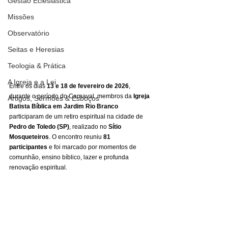
Gestão Eclesiástica
Missões
Observatório
Seitas e Heresias
Teologia & Prática
A Igreja e a Lei
Entre os dias 
13 e 18 de fevereiro de 2026
, 
durante o período do Carnaval, membros da 
Igreja 
Artigos, Sermões & Esboços
Batista Bíblica em Jardim Rio Branco
participaram de um retiro espiritual na cidade de 
Pedro de Toledo (SP)
, realizado no 
Sítio 
Mosqueteiros
. O encontro reuniu 
81 
participantes
 e foi marcado por momentos de 
comunhão, ensino bíblico, lazer e profunda 
renovação espiritual.