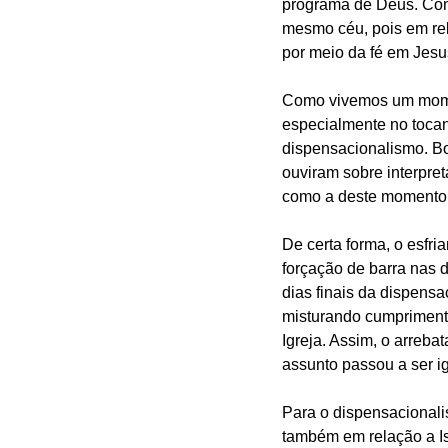
programa de Deus. Conh
mesmo céu, pois em re
por meio da fé em Jesus
Como vivemos um moment
especialmente no tocan
dispensacionalismo. Bo
ouviram sobre interpre
como a deste momento d
De certa forma, o esfr
forçação de barra nas 
dias finais da dispens
misturando cumprimento
Igreja. Assim, o arreba
assunto passou a ser i
Para o dispensacionalist
também em relação a Isr