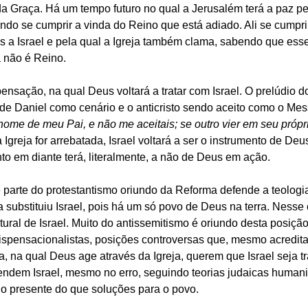
 Graça. Há um tempo futuro no qual a Jerusalém terá a paz pe
ndo se cumprir a vinda do Reino que está adiado. Ali se cumprirá
s a Israel e pela qual a Igreja também clama, sabendo que esse
a não é Reino.
ensação, na qual Deus voltará a tratar com Israel. O prelúdio do
 Daniel como cenário e o anticristo sendo aceito como o Mes
ome de meu Pai, e não me aceitais; se outro vier em seu própr
 Igreja for arrebatada, Israel voltará a ser o instrumento de Deu
o em diante terá, literalmente, a não de Deus em ação.
 parte do protestantismo oriundo da Reforma defende a teologia
a substituiu Israel, pois há um só povo de Deus na terra. Nesse c
tural de Israel. Muito do antissemitismo é oriundo desta posição
ispensacionalistas, posições controversas que, mesmo acredit
, na qual Deus age através da Igreja, querem que Israel seja tr
fendem Israel, mesmo no erro, seguindo teorias judaicas human
o presente do que soluções para o povo. 