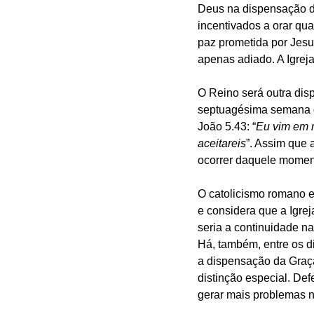
Deus na dispensação da
incentivados a orar qua
paz prometida por Jesu
apenas adiado. A Igrej
O Reino será outra disp
septuagésima semana de
João 5.43: “
Eu vim em n
aceitareis
”. Assim que a
ocorrer daquele moment
O catolicismo romano e
e considera que a Igrej
seria a continuidade na
Há, também, entre os d
a dispensação da Graça
distinção especial. De
gerar mais problemas n