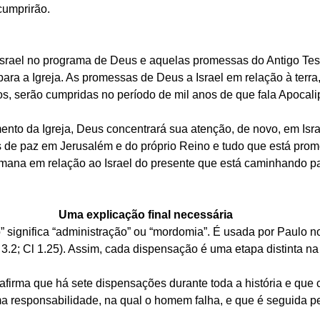
 cumprirão.
u Israel no programa de Deus e aquelas promessas do Antigo Tes
para a Igreja. As promessas de Deus a Israel em relação à terra,
, serão cumpridas no período de mil anos de que fala Apocali
ento da Igreja, Deus concentrará sua atenção, de novo, em Isra
de paz em Jerusalém e do próprio Reino e tudo que está prome
mana em relação ao Israel do presente que está caminhando pa
Uma explicação final necessária
” significa “administração” ou “mordomia”. É usada por Paulo n
 3.2; Cl 1.25). Assim, cada dispensação é uma etapa distinta na
firma que há sete dispensações durante toda a história e que
a responsabilidade, na qual o homem falha, e que é seguida pe