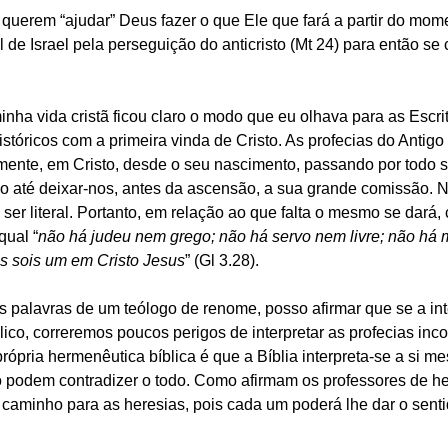
 querem “ajudar” Deus fazer o que Ele que fará a partir do mo
l de Israel pela perseguição do anticristo (Mt 24) para então se 
nha vida cristã ficou claro o modo que eu olhava para as Escrit
istóricos com a primeira vinda de Cristo. As profecias do Antig
mente, em Cristo, desde o seu nascimento, passando por todo se
ão até deixar-nos, antes da ascensão, a sua grande comissão.
er literal. Portanto, em relação ao que falta o mesmo se dará,
qual “
não há judeu nem grego; não há servo nem livre; não há
s sois um em Cristo Jesus
” (Gl 3.28).
 palavras de um teólogo de renome, posso afirmar que se a inte
lico, correremos poucos perigos de interpretar as profecias in
rópria hermenêutica bíblica é que a Bíblia interpreta-se a si me
 podem contradizer o todo. Como afirmam os professores de he
é caminho para as heresias, pois cada um poderá lhe dar o sent