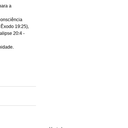
para a 
Consciência 
 Êxodo 19:25), 
lipse 20:4 - 
idade. 