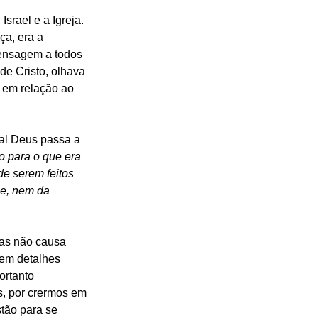
srael e a Igreja. 
ça, era a 
mensagem a todos 
de Cristo, olhava 
s em relação ao 
al Deus passa a 
o para o que era 
e serem feitos 
e, nem da 
ras não causa 
 em detalhes 
portanto 
s, por crermos em 
stão para se 