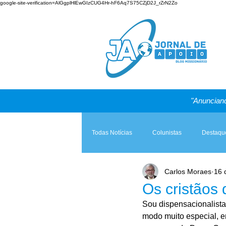
google-site-verification=AlGgplHlEwGIzCUG4Hr-hF6Aq7S75CZjD2J_rZrN2Zo
"Anunciand
Todas Notícias
Colunistas
Destaqu
Carlos Moraes
16 
Teologia & Prática
A Igreja e a Lei
Os cristãos 
Sou dispensacionalistas
modo muito especial, em