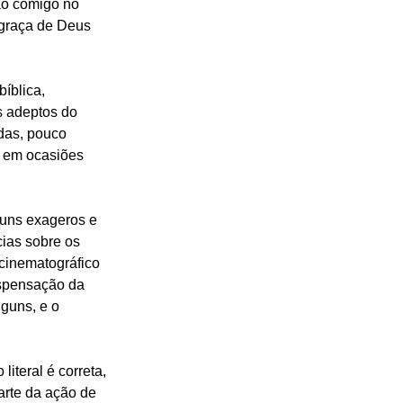
ão comigo no 
graça de Deus 
íblica, 
s adeptos do 
das, pouco 
s em ocasiões 
guns exageros e 
ias sobre os 
cinematográfico 
ispensação da 
guns, e o 
iteral é correta, 
arte da ação de 