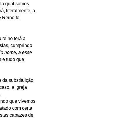
la qual somos 
, literalmente, a 
 Reino foi 
 reino terá a 
sias, cumprindo 
io nome, a esse 
s e tudo que 
 da substituição, 
aso, a Igreja 
.
ando que vivemos 
atado com certa 
istas capazes de 