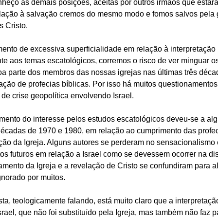
eço as demais posições, aceitas por outros irmãos que estar
lação à salvação cremos do mesmo modo e fomos salvos pela 
 Cristo.
o de excessiva superficialidade em relação à interpretação b
te aos temas escatológicos, corremos o risco de ver minguar o
a parte dos membros das nossas igrejas nas últimas três déca
tação de profecias bíblicas. Por isso há muitos questionamento
e crise geopolítica envolvendo Israel. 
iamento do interesse pelos estudos escatológicos deveu-se a al
décadas de 1970 e 1980, em relação ao cumprimento das profec
ação da Igreja. Alguns autores se perderam no sensacionalismo 
s futuros em relação a Israel como se devessem ocorrer na d
tamento da Igreja e a revelação de Cristo se confundiram para al
gnorado por muitos.
a, teologicamente falando, está muito claro que a interpretação l
ael, que não foi substituído pela Igreja, mas também não faz p