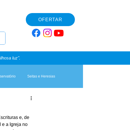
OFERTAR
lhosa luz".
servatório
Seitas e Heresias
scrituras e, de 
 e a Igreja no 