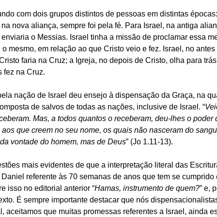
do com dois grupos distintos de pessoas em distintas épocas: I
na nova aliança, sempre foi pela fé. Para Israel, na antiga alian
nviaria o Messias. Israel tinha a missão de proclamar essa 
, o mesmo, em relação ao que Cristo veio e fez. Israel, no antes 
Cristo faria na Cruz; a Igreja, no depois de Cristo, olha para trá
 fez na Cruz. 
pela nação de Israel deu ensejo à dispensação da Graça, na qu
 composta de salvos de todas as nações, inclusive de Israel. “
Vei
eceberam. Mas, a todos quantos o receberam, deu-lhes o poder d
r, aos que creem no seu nome, os quais não nasceram do sangu
 da vontade do homem, mas de Deus
” (Jo 1.11-13).
tões mais evidentes de que a interpretação literal das Escritu
e Daniel referente às 70 semanas de anos que tem se cumprido
 isso no editorial anterior “
Hamas, instrumento de quem?
” e, 
exto. É sempre importante destacar que nós dispensacionalista
al, aceitamos que muitas promessas referentes a Israel, ainda e