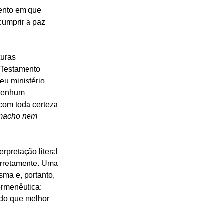
mento em que 
cumprir a paz 
uras 
o Testamento 
u ministério, 
 Nenhum 
 com toda certeza 
 macho nem 
rpretação literal 
corretamente. Uma 
sma e, portanto, 
rmenêutica: 
ido que melhor 