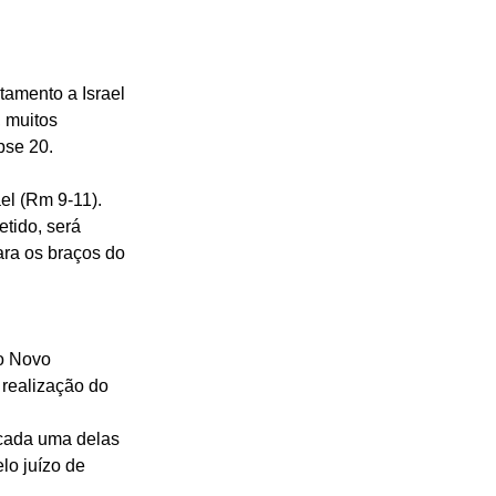
tamento a Israel 
 muitos 
pse 20. 
el (Rm 9-11). 
tido, será 
ra os braços do 
o Novo 
 realização do 
 cada uma delas 
lo juízo de 