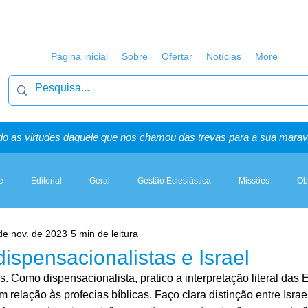
Página inicial
Sobre
Ofertar
Notícias
More
o as virtudes daquele que nos chamou das trevas para a sua maravi
e
Editorial
Geral
Gestão Eclesiástica
Missões
Ob
de nov. de 2023
5 min de leitura
Artigos, Sermões & Esboços
dispensacionalistas e Israel
. Como dispensacionalista, pratico a interpretação literal das E
 relação às profecias bíblicas. Faço clara distinção entre Israel