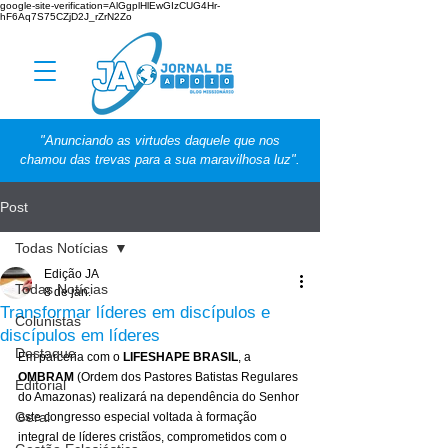
google-site-verification=AlGgplHlEwGIzCUG4Hr-
hF6Aq7S75CZjD2J_rZrN2Zo
"Anunciando as virtudes daquele que nos
chamou das trevas para a sua maravilhosa luz".
Post
Todas Notícias
Edição JA
Todas Notícias
8 de jan.
Transformar líderes em discípulos e
Colunistas
discípulos em líderes
Destaque
Em parceria com o 
LIFESHAPE BRASIL
, a 
OMBRAM
 (Ordem dos Pastores Batistas Regulares 
Editorial
do Amazonas) realizará na dependência do Senhor 
Geral
este congresso especial voltada à formação 
integral de líderes cristãos, comprometidos com o 