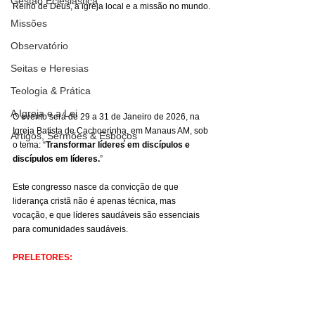
Gestão Eclesiástica
Reino de Deus, a igreja local e a missão no mundo.
Missões
Observatório
Seitas e Heresias
Teologia & Prática
A Igreja e a Lei
O evento será de 29 a 31 de Janeiro de 2026, na 
Igreja Batista de Cachoerinha, em Manaus AM, sob 
Artigos, Sermões & Esboços
o tema: “
Transformar líderes em discípulos e 
discípulos em líderes.
”
Este congresso nasce da convicção de que 
liderança cristã não é apenas técnica, mas 
vocação, e que líderes saudáveis são essenciais 
para comunidades saudáveis.
PRELETORES: