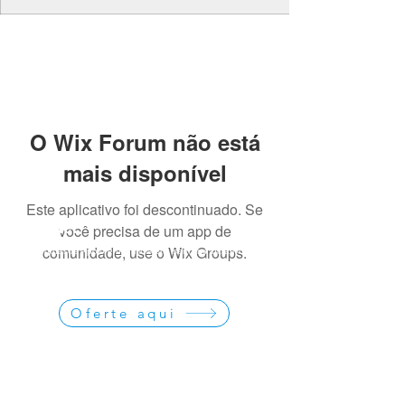
O Wix Forum não está
mais disponível
Este aplicativo foi descontinuado. Se
Oferte:
você precisa de um app de
comunidade, use o Wix Groups.
O Jornal de Apoio é um ministério sem fins lucrativos. As
ofertas e doações servem para os custos administrativos da
missão na divulgação da obra missionária.
Oferte aqui
Compartilhe:
Ore e ajude a obra de missões divulgando as matérias do