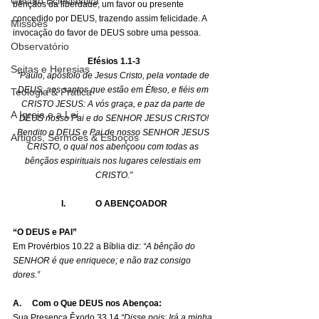
Gestão Eclesiástica
bênçãos da liberdade, um favor ou presente 
concedido por DEUS, trazendo assim felicidade. A 
Missões
invocação do favor de DEUS sobre uma pessoa.
Observatório
Efésios 1.1-3
Seitas e Heresias
“Paulo, apóstolo de Jesus Cristo, pela vontade de 
DEUS, aos santos que estão em Éfeso, e fiéis em 
Teologia & Prática
CRISTO JESUS: A vós graça, e paz da parte de 
A Igreja e a Lei
DEUS nosso Pai e do SENHOR JESUS CRISTO!
Bendito o DEUS e Pai de nosso SENHOR JESUS 
Artigos, Sermões & Esboços
CRISTO, o qual nos abençoou com todas as 
bênçãos espirituais nos lugares celestiais em 
CRISTO.”
I.              O ABENÇOADOR
“O DEUS e PAI”
Em Provérbios 10.22 a Bíblia diz: 
“A bênção do 
SENHOR é que enriquece; e não traz consigo 
dores.”
A.     Com o Que DEUS nos Abençoa:
Sua Presença Êxodo 33.14 
“Disse pois: Irá a minha 