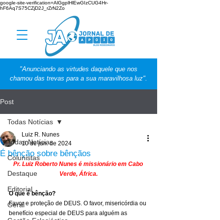
google-site-verification=AlGgplHlEwGIzCUG4Hr-
hF6Aq7S75CZjD2J_rZrN2Zo
"Anunciando as virtudes daquele que nos
chamou das trevas para a sua maravilhosa luz".
Post
Todas Notícias
Luiz R. Nunes
Todas Notícias
10 de jun. de 2024
É bênção sobre bênçãos
Colunistas
Pr. Luiz Roberto Nunes é missionário em Cabo 
Destaque
Verde, África.
Editorial
O que é bênção?
Favor e proteção de DEUS. O favor, misericórdia ou 
Geral
benefício especial de DEUS para alguém as 