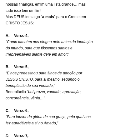
nossas finanças, enfim uma lista grande… mas 
tudo isso tem um fim!
Mas DEUS tem algo “
a mais
” para o Crente em 
CRISTO JESUS:
A.     Verso 4,
“Como também nos elegeu nele antes da fundação 
do mundo, para que fôssemos santos e 
irrepreensíveis diante dele em amor;”
B.     Verso 5,
“E nos predestinou para filhos de adoção por 
JESUS CRISTO, para si mesmo, segundo o 
beneplácito de sua vontade,”
Beneplácito 
“bel prazer, vontade, aprovação, 
concordância, vênia…”
C.     Verso 6,
“Para louvor da glória de sua graça, pela qual nos 
fez agradáveis a si no Amado,”
D.     
Verso 7
,