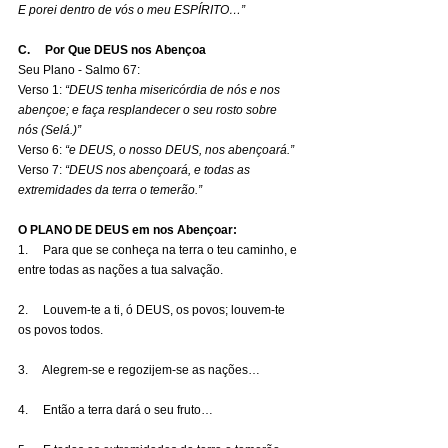
E porei dentro de vós o meu ESPÍRITO…”
C.     Por Que DEUS nos Abençoa
Seu Plano - Salmo 67:
Verso 1: 
“DEUS tenha misericórdia de nós e nos 
abençoe; e faça resplandecer o seu rosto sobre 
nós (Selá.)”
Verso 6: 
“e DEUS, o nosso DEUS, nos abençoará.”
Verso 7: 
“DEUS nos abençoará, e todas as 
extremidades da terra o temerão.”
O PLANO DE DEUS em nos Abençoar:
1.     Para que se conheça na terra o teu caminho, e 
entre todas as nações a tua salvação.
2.     Louvem-te a ti, ó DEUS, os povos; louvem-te 
os povos todos.
3.     Alegrem-se e regozijem-se as nações…
4.     Então a terra dará o seu fruto…