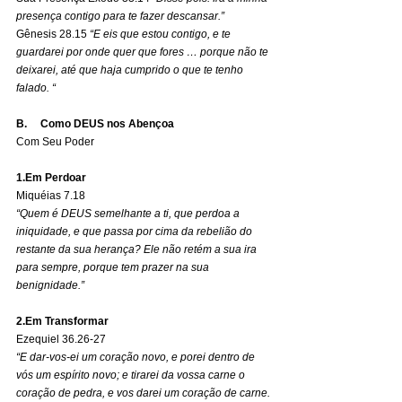
presença contigo para te fazer descansar.”
Gênesis 28.15 
“E eis que estou contigo, e te 
guardarei por onde quer que fores … porque não te 
deixarei, até que haja cumprido o que te tenho 
falado. “
B.     Como DEUS nos Abençoa
Com Seu Poder 
1.Em Perdoar
Miquéias 7.18
“Quem é DEUS semelhante a ti, que perdoa a 
iniquidade, e que passa por cima da rebelião do 
restante da sua herança? Ele não retém a sua ira 
para sempre, porque tem prazer na sua 
benignidade.”
2.Em Transformar
Ezequiel 36.26-27 
“E dar-vos-ei um coração novo, e porei dentro de 
vós um espírito novo; e tirarei da vossa carne o 
coração de pedra, e vos darei um coração de carne.