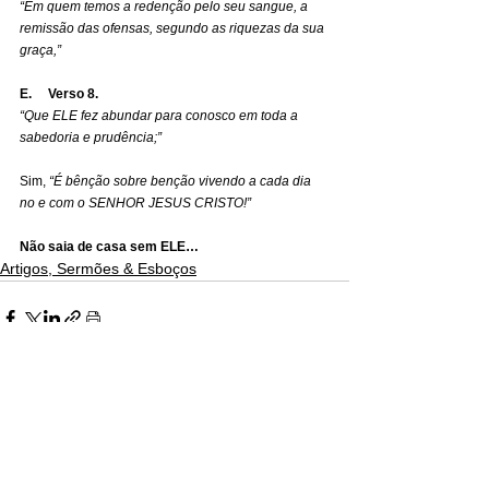
“Em quem temos a redenção pelo seu sangue, a 
remissão das ofensas, segundo as riquezas da sua 
graça,”
E.     Verso 8.
“Que ELE fez abundar para conosco em toda a 
sabedoria e prudência;”
Sim, 
“É bênção sobre benção vivendo a cada dia 
no e com o SENHOR JESUS CRISTO!”
Não saia de casa sem ELE…
Artigos, Sermões & Esboços
Ver tudo
Posts recentes