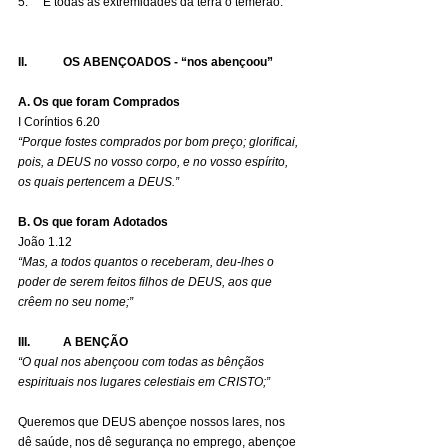
5.     E todas as extremidades da terra o temerão.
II.            OS ABENÇOADOS - “nos abençoou”
A. Os que foram Comprados
I Coríntios 6.20 
“Porque fostes comprados por bom preço; glorificai, 
pois, a DEUS no vosso corpo, e no vosso espírito, 
os quais pertencem a DEUS.”
B. Os que foram Adotados
João 1.12
“Mas, a todos quantos o receberam, deu-lhes o 
poder de serem feitos filhos de DEUS, aos que 
crêem no seu nome;”
III.           A BENÇÃO
“O qual nos abençoou com todas as bênçãos 
espirituais nos lugares celestiais em CRISTO;”
Queremos que DEUS abençoe nossos lares, nos 
dê saúde, nos dê segurança no emprego, abençoe 