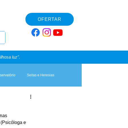
OFERTAR
lhosa luz".
servatório
Seitas e Heresias
 nas 
 (Psicóloga e 