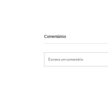
Comentários
Escreva um comentário
Pais segundo o coracao de
Deus
Oferte:
O Jornal de Apoio é um ministério sem
lucrativos. As ofertas e doações serve
os custos administrativos da missão