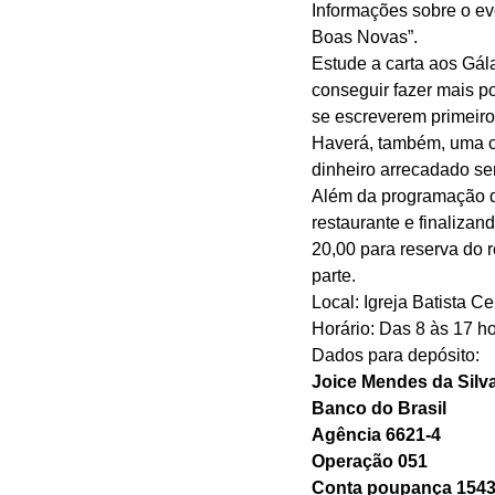
Informações sobre o ev
Boas Novas”. 
Estude a carta aos Gála
conseguir fazer mais po
se escreverem primeiro
Haverá, também, uma ca
dinheiro arrecadado se
Além da programação q
restaurante e finaliza
20,00 para reserva do r
parte. 
Local: Igreja Batista C
Horário: Das 8 às 17 ho
Dados para depósito: 
Joice Mendes da Silva
Banco do Brasil
Agência 6621-4
Operação 051
Conta poupança 1543