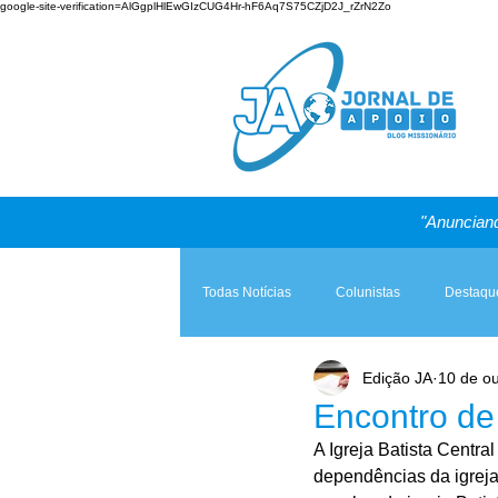
google-site-verification=AlGgplHlEwGIzCUG4Hr-hF6Aq7S75CZjD2J_rZrN2Zo
"Anunciand
Todas Notícias
Colunistas
Destaqu
Edição JA
10 de ou
Teologia & Prática
A Igreja e a Lei
Encontro de
A Igreja Batista Centra
dependências da igreja