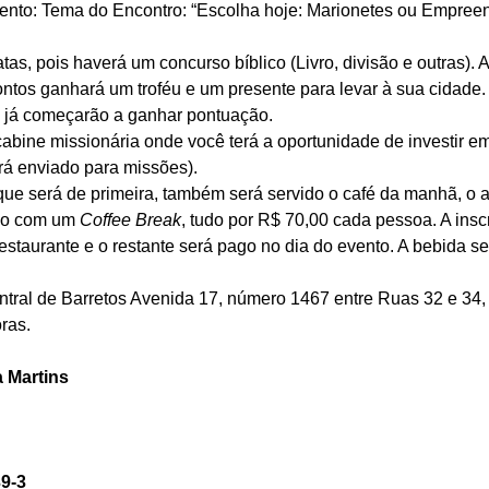
ento: Tema do Encontro: “Escolha hoje: Marionetes ou Empree
tas, pois haverá um concurso bíblico (Livro, divisão e outras). A
ntos ganhará um troféu e um presente para levar à sua cidade. 
 já começarão a ganhar pontuação. 
bine missionária onde você terá a oportunidade de investir em
rá enviado para missões). 
ue será de primeira, também será servido o café da manhã, o
ndo com um 
Coffee Break
, tudo por R$ 70,00 cada pessoa. A insc
estaurante e o restante será pago no dia do evento. A bebida s
entral de Barretos Avenida 17, número 1467 entre Ruas 32 e 34,
ras. 
 Martins
9-3