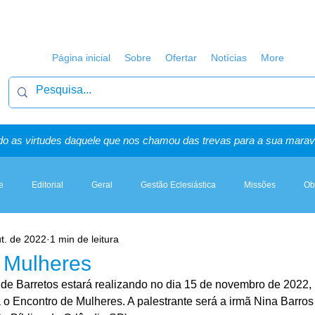
Página inicial
Sobre
Ofertar
Notícias
More
o as virtudes daquele que nos chamou das trevas para a sua maravi
e
Editorial
Geral
Gestão Eclesiástica
Missões
Ob
t. de 2022
1 min de leitura
Artigos, Sermões & Esboços
 Mulheres
l de Barretos estará realizando no dia 15 de novembro de 2022,
 o Encontro de Mulheres. A palestrante será a irmã Nina Barros