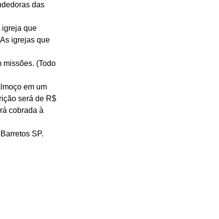
ndedoras das 
 igreja que 
As igrejas que 
 missões. (Todo 
 almoço em um 
rição será de R$ 
erá cobrada à 
 Barretos SP. 