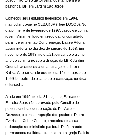
Joaquim Antonio de Oliveira, que também era 
pastor da IBR em Jardim São Jorge.
Começou seus estudos teológicos em 1994, 
matriculando-se no SEBARSP (Hoje LOGOS). No 
dia primeiro de fevereiro de 1997, casou-se com a 
jovem Miriam e, logo em seguida, foi convidado 
para liderar a então Congregação Batista Adonai, 
assumindo-a no dia dez de janeiro de 1998. Em 
novembro de 1998, no dia 21, cursando o último 
ano do seminário, sob a direção da I.B.R Jardim 
Oriental, aconteceu a emancipação da Igreja 
Batista Adonai sendo que no dia 14 de agosto de 
1999 foi realizado o culto de organização jurídica 
eclesiástica.
Ainda em 1999, no dia 31 de julho, Fernando 
Ferreira Sousa foi aprovado pelo Concílio de 
pastores sob a coordenação do Pr. Marcos 
Dezasso, e com a pregação dos pastores Pedro 
Evaristo e Geber Coelho, procedeu-se a sua 
ordenação ao ministério pastoral. Pr. Fernando 
permaneceu na liderança pastoral da igreja Batista 