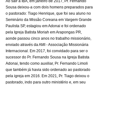
Ao sair a IBA, em janeiro de 2017, Pr. Fernando 
Sousa deixou-a com dois homens preparados para 
o pastorado: Tiago Henrique, que foi seu aluno no 
Seminário da Missão Coreana em Vargem Grande 
Paulista SP, estagiou em Adonai e foi ordenado 
pela Igreja Batista Moriah em Arapongas PR, 
aonde passou cinco anos no trabalho missionário, 
enviado através da AMI - Associação Missionária 
Internacional. Em 2017, foi convidado para ser o 
sucessor do Pr. Fernando Sousa na Igreja Batista 
Adonai, tendo como auxiliar, Pr. Fernando Limoli 
que também já havia sido ordenado ao pastorado 
pela igreja em 2016. Em 2021, Pr. Tiago deixou o 
pastorado, indo para outro ministério e, em seu 
lugar, assumiu Pr. Fernando Limoli. Na foto, os três 
pastores: Fernando Sousa, Tiago Henrique e 
Fernando Limoli.
HISTÓRICO DE FERNANDO LIMOLI
Converteu-se a Cristo no dia 28 de junho de1998, 
aos 17 anos de idade através de uma mensagem 
do Pr. Fernando Sousa na Igreja Batista Adonai. No 
dia seguinte teve início seu discipulado e em 14 de 