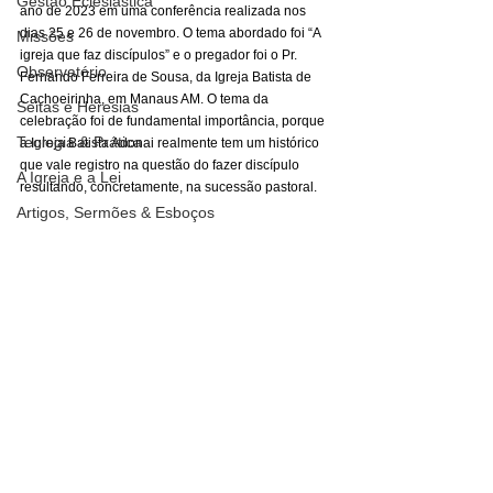
Gestão Eclesiástica
ano de 2023 em uma conferência realizada nos 
dias 25 e 26 de novembro. O tema abordado foi “A 
Missões
igreja que faz discípulos” e o pregador foi o Pr. 
Observatório
Fernando Ferreira de Sousa, da Igreja Batista de 
Cachoeirinha, em Manaus AM. O tema da 
Seitas e Heresias
celebração foi de fundamental importância, porque 
Teologia & Prática
a Igreja Batista Adonai realmente tem um histórico 
que vale registro na questão do fazer discípulo 
A Igreja e a Lei
resultando, concretamente, na sucessão pastoral.
Artigos, Sermões & Esboços