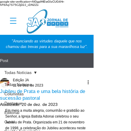
google-site-verification=AlGgplHlEwGIzCUG4Hr-
hF6Aq7S75CZjD2J_rZrN2Zo
"Anunciando as virtudes daquele que nos
chamou das trevas para a sua maravilhosa luz".
Post
Todas Notícias
Edição JA
Todas Notícias
11 de dez. de 2023
Jubileu de Prata e uma bela história de
Colunistas
sucessão pastoral
Destaque
Atualizado:
20 de dez. de 2023
Em meio a muita alegria, comunhão e gratidão ao 
Editorial
Senhor, a Igreja Batista Adonai celebrou o seu 
Geral
Jubileu de Prata. Organizada em 21 de novembro 
de 1998, a celebração do Jubileu aconteceu neste 