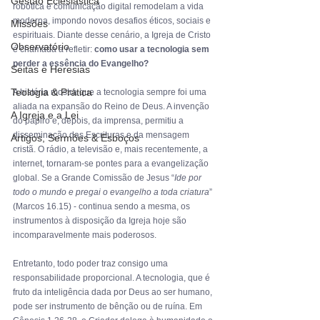
Gestão Eclesiástica
robótica e comunicação digital remodelam a vida 
moderna, impondo novos desafios éticos, sociais e 
Missões
espirituais. Diante desse cenário, a Igreja de Cristo 
Observatório
é chamada a refletir: 
como usar a tecnologia sem 
perder a essência do Evangelho?
Seitas e Heresias
Teologia & Prática
A história mostra que a tecnologia sempre foi uma 
aliada na expansão do Reino de Deus. A invenção 
A Igreja e a Lei
do papiro e, depois, da imprensa, permitiu a 
disseminação das Escrituras e da mensagem 
Artigos, Sermões & Esboços
cristã. O rádio, a televisão e, mais recentemente, a 
internet, tornaram-se pontes para a evangelização 
global. Se a Grande Comissão de Jesus “
Ide por 
todo o mundo e pregai o evangelho a toda criatura
” 
(Marcos 16.15) - continua sendo a mesma, os 
instrumentos à disposição da Igreja hoje são 
incomparavelmente mais poderosos.
Entretanto, todo poder traz consigo uma 
responsabilidade proporcional. A tecnologia, que é 
fruto da inteligência dada por Deus ao ser humano, 
pode ser instrumento de bênção ou de ruína. Em 