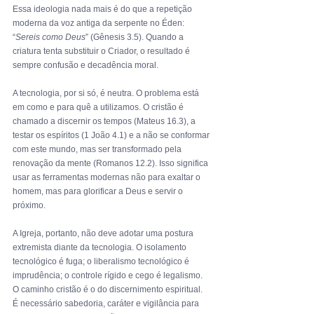
Essa ideologia nada mais é do que a repetição 
moderna da voz antiga da serpente no Éden: 
“
Sereis como Deus
” (Gênesis 3.5). Quando a 
criatura tenta substituir o Criador, o resultado é 
sempre confusão e decadência moral.
A tecnologia, por si só, é neutra. O problema está 
em como e para quê a utilizamos. O cristão é 
chamado a discernir os tempos (Mateus 16.3), a 
testar os espíritos (1 João 4.1) e a não se conformar 
com este mundo, mas ser transformado pela 
renovação da mente (Romanos 12.2). Isso significa 
usar as ferramentas modernas não para exaltar o 
homem, mas para glorificar a Deus e servir o 
próximo.
A Igreja, portanto, não deve adotar uma postura 
extremista diante da tecnologia. O isolamento 
tecnológico é fuga; o liberalismo tecnológico é 
imprudência; o controle rígido e cego é legalismo. 
O caminho cristão é o do discernimento espiritual. 
É necessário sabedoria, caráter e vigilância para 