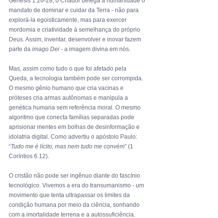
Gênesis 1.26-28, o Criador delega à humanidade o 
mandato de dominar e cuidar da Terra - não para 
explorá-la egoisticamente, mas para exercer 
mordomia e criatividade à semelhança do próprio 
Deus. Assim, inventar, desenvolver e inovar fazem 
parte da 
imago Dei
 - a imagem divina em nós.
Mas, assim como tudo o que foi afetado pela 
Queda, a tecnologia também pode ser corrompida. 
O mesmo gênio humano que cria vacinas e 
próteses cria armas autônomas e manipula a 
genética humana sem referência moral. O mesmo 
algoritmo que conecta famílias separadas pode 
aprisionar mentes em bolhas de desinformação e 
idolatria digital. Como advertiu o apóstolo Paulo: 
“
Tudo me é lícito, mas nem tudo me convém
” (1 
Coríntios 6.12).
O cristão não pode ser ingênuo diante do fascínio 
tecnológico. Vivemos a era do transumanismo - um 
movimento que tenta ultrapassar os limites da 
condição humana por meio da ciência, sonhando 
com a imortalidade terrena e a autossuficiência. 