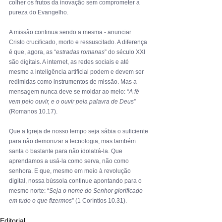
colher os frutos da inovação sem comprometer a 
pureza do Evangelho.
A missão continua sendo a mesma - anunciar 
Cristo crucificado, morto e ressuscitado. A diferença 
é que, agora, as “
estradas romanas
” do século XXI 
são digitais. A internet, as redes sociais e até 
mesmo a inteligência artificial podem e devem ser 
redimidas como instrumentos de missão. Mas a 
mensagem nunca deve se moldar ao meio: “
A fé 
vem pelo ouvir, e o ouvir pela palavra de Deus
” 
(Romanos 10.17).
Que a Igreja de nosso tempo seja sábia o suficiente 
para não demonizar a tecnologia, mas também 
santa o bastante para não idolatrá-la. Que 
aprendamos a usá-la como serva, não como 
senhora. E que, mesmo em meio à revolução 
digital, nossa bússola continue apontando para o 
mesmo norte: “
Seja o nome do Senhor glorificado 
em tudo o que fizermos
” (1 Coríntios 10.31).
Editorial