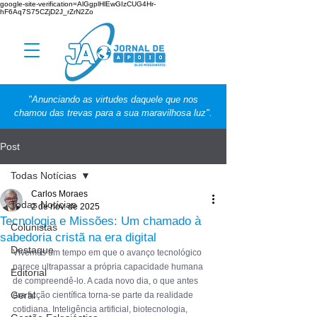
google-site-verification=AlGgplHlEwGIzCUG4Hr-
hF6Aq7S75CZjD2J_rZrN2Zo
"Anunciando as virtudes daquele que nos
chamou das trevas para a sua maravilhosa luz".
Post
Todas Notícias
Carlos Moraes
Todas Notícias
2 de nov. de 2025
Tecnologia e Missões: Um chamado à
Colunistas
sabedoria cristã na era digital
Destaque
Vivemos um tempo em que o avanço tecnológico 
parece ultrapassar a própria capacidade humana 
Editorial
de compreendê-lo. A cada novo dia, o que antes 
Geral
era ficção científica torna-se parte da realidade 
cotidiana. Inteligência artificial, biotecnologia, 