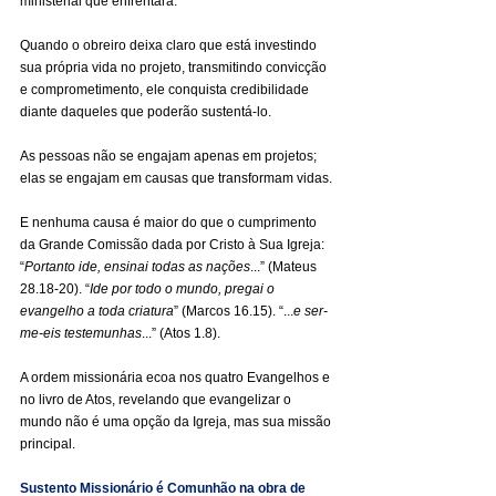
ministerial que enfrentará.
Quando o obreiro deixa claro que está investindo 
sua própria vida no projeto, transmitindo convicção 
e comprometimento, ele conquista credibilidade 
diante daqueles que poderão sustentá-lo.
As pessoas não se engajam apenas em projetos; 
elas se engajam em causas que transformam vidas.
E nenhuma causa é maior do que o cumprimento 
da Grande Comissão dada por Cristo à Sua Igreja: 
“
Portanto ide, ensinai todas as nações
...” (Mateus 
28.18-20). “
Ide por todo o mundo, pregai o 
evangelho a toda criatura
” (Marcos 16.15). “...
e ser-
me-eis testemunhas
...” (Atos 1.8).
A ordem missionária ecoa nos quatro Evangelhos e 
no livro de Atos, revelando que evangelizar o 
mundo não é uma opção da Igreja, mas sua missão 
principal.
Sustento Missionário é Comunhão na obra de 