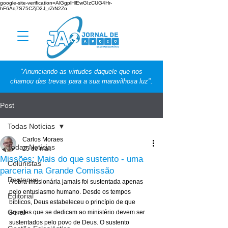
google-site-verification=AlGgplHlEwGIzCUG4Hr-
hF6Aq7S75CZjD2J_rZrN2Zo
"Anunciando as virtudes daquele que nos
chamou das trevas para a sua maravilhosa luz".
Post
Todas Notícias
Carlos Moraes
Todas Notícias
25 de mai.
Missões: Mais do que sustento - uma
Colunistas
parceria na Grande Comissão
Destaque
A obra missionária jamais foi sustentada apenas 
pelo entusiasmo humano. Desde os tempos 
Editorial
bíblicos, Deus estabeleceu o princípio de que 
Geral
aqueles que se dedicam ao ministério devem ser 
sustentados pelo povo de Deus. O sustento 