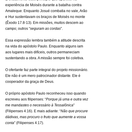
experiência de Moisés durante a batalha contra 
Amaleque. Enquanto Josué combatia no vale, Arão 
e Hur sustentavam os braços de Moisés no monte 
(Êxodo 17.8-13). Em missões, muitos descem ao 
campo; outros “
seguram as cordas
”.
Essa expressão lembra também a atitude descrita 
na vida do apóstolo Paulo. Enquanto alguns iam 
aos lugares mais difíceis, outros permaneciam 
sustentando a obra. A missão sempre foi coletiva.
O ofertante faz parte integral do projeto missionário. 
Ele não é um mero patrocinador distante. Ele é 
cooperador da graça de Deus.
O próprio apóstolo Paulo reconheceu isso quando 
escreveu aos filipenses: “
Porque já uma e outra vez 
me mandastes o necessário à Tessalônica
” 
(Filipenses 4.16). E mais adiante: “
Não que procure 
dádivas, mas procuro o fruto que aumente a vossa 
conta
” (Filipenses 4.17).