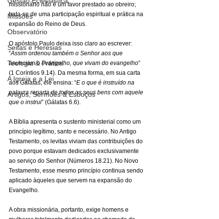
Gestão Eclesiástica
missionário não é um favor prestado ao obreiro; 
trata-se de uma participação espiritual e prática na 
Missões
expansão do Reino de Deus.
Observatório
O apóstolo Paulo deixa isso claro ao escrever: 
Seitas e Heresias
“
Assim ordenou também o Senhor aos que 
Teologia & Prática
anunciam o evangelho, que vivam do evangelho
” 
(1 Coríntios 9.14). Da mesma forma, em sua carta 
A Igreja e a Lei
aos Gálatas, ele ensina: “
E o que é instruído na 
palavra reparta de todos os seus bens com aquele 
Artigos, Sermões & Esboços
que o instrui
” (Gálatas 6.6).
A Bíblia apresenta o sustento ministerial como um 
princípio legítimo, santo e necessário. No Antigo 
Testamento, os levitas viviam das contribuições do 
povo porque estavam dedicados exclusivamente 
ao serviço do Senhor (Números 18.21). No Novo 
Testamento, esse mesmo princípio continua sendo 
aplicado àqueles que servem na expansão do 
Evangelho.
A obra missionária, portanto, exige homens e 