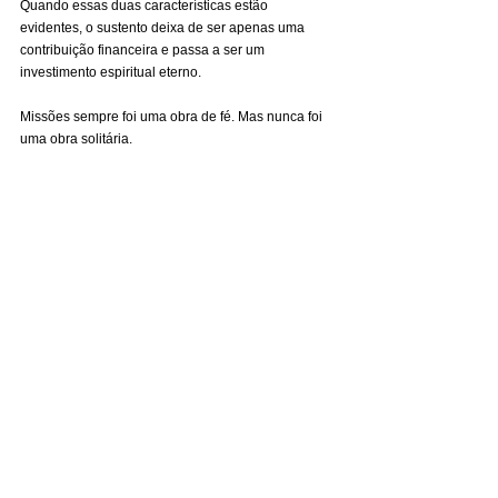
Quando essas duas características estão 
evidentes, o sustento deixa de ser apenas uma 
contribuição financeira e passa a ser um 
investimento espiritual eterno.
Missões sempre foi uma obra de fé. Mas nunca foi 
uma obra solitária.
Enquanto alguns atravessam fronteiras, que podem 
ser geográficas, culturais, linguísticas, ou mesmo 
desafios apenas atravessando a rua em busca de 
quem está próximo, em projetos de evangelização 
ou plantação de igrejas, será necessário que 
outros permaneçam sustentando, orando, 
contribuindo e participando da mesma recompensa 
eterna.
E ambos são igualmente indispensáveis no 
cumprimento do projeto de Deus para alcançar o 
mundo com a mensagem salvadora do Evangelho.
PARA LER TODAS AS MATÉRIA QUE
VEICULAREM NO JORNAL DE APOIO
ENTRE EM UM DOS GRUPOS DE LEITURA PELO