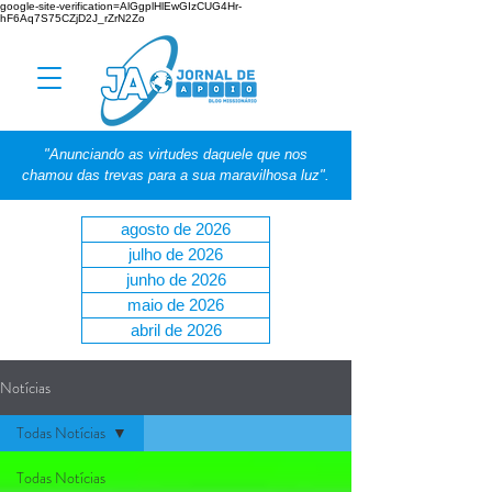
google-site-verification=AlGgplHlEwGIzCUG4Hr-
hF6Aq7S75CZjD2J_rZrN2Zo
"Anunciando as virtudes daquele que nos
chamou das trevas para a sua maravilhosa luz".
agosto de 2026
julho de 2026
junho de 2026
maio de 2026
abril de 2026
Notícias
Todas Notícias
Todas Notícias