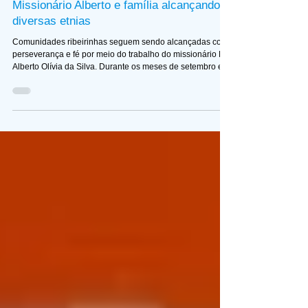
Edição JA
30 de nov. de 2025
3 min de leitura
Missionário Alberto e família alcançando
diversas etnias
Comunidades ribeirinhas seguem sendo alcançadas com
perseverança e fé por meio do trabalho do missionário Pr.
Alberto Olívia da Silva. Durante os meses de setembro e
outubro de 2025, o missionário Pr. Alberto Olívia da Silva
manteve firme o compromisso de levar o Evangelho às
comunidades ribeirinhas da região do Rio Negro, onde
povos de diversas etnias têm sido alcançados por meio da
pregação, do ensino bíblico e de ações que fortalecem a
fé e a comunhão local. Apesar dos d